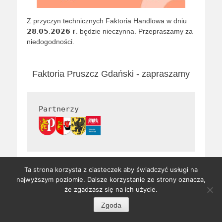
Z przyczyn technicznych Faktoria Handlowa w dniu
𝟮𝟴.𝟬𝟱.𝟮𝟬𝟮𝟲 𝗿. będzie nieczynna. Przepraszamy za
niedogodności.
Faktoria Pruszcz Gdański - zapraszamy
Partnerzy
Ta strona korzysta z ciasteczek aby świadczyć usługi na
najwyższym poziomie. Dalsze korzystanie ze strony oznacza,
Copyright © 2026
Faktoria Pruszcz Gdański
. Wszystkie prawa
że zgadzasz się na ich użycie.
zastrzeżone.
Zgoda