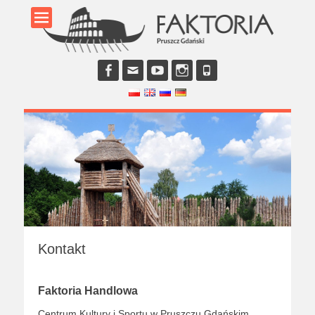
Facebook
E-
YouTube
Instagram
Phone
mail
Kontakt
Faktoria Handlowa
Centrum Kultury i Sportu w Pruszczu Gdańskim