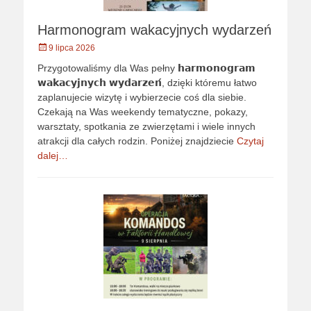
Harmonogram wakacyjnych wydarzeń
Opublikowano
9 lipca 2026
Przygotowaliśmy dla Was pełny 𝗵𝗮𝗿𝗺𝗼𝗻𝗼𝗴𝗿𝗮𝗺
𝘄𝗮𝗸𝗮𝗰𝘆𝗷𝗻𝘆𝗰𝗵 𝘄𝘆𝗱𝗮𝗿𝘇𝗲𝗻́, dzięki któremu łatwo
zaplanujecie wizytę i wybierzecie coś dla siebie.
Czekają na Was weekendy tematyczne, pokazy,
warsztaty, spotkania ze zwierzętami i wiele innych
atrakcji dla całych rodzin. Poniżej znajdziecie
Czytaj
dalej…