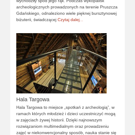
wychodziły spod jego rąk. Podczas wykopalisk
archeologicznych prowadzonych na terenie Pruszcza
Gdańskiego, odnaleziono wiele pięknej bursztynowej
biżuterii, świadczącej
Czytaj dalej...
Hala Targowa
Hala Targowa to miejsce „spotkań z archeologią”, w
ramach których młodzież i dzieci uczestniczyć mogą
w zajęciach żywej historii. Dzięki najnowszym
rozwiązaniom multimedialnym oraz prowadzeniu
zajęć w niekonwencjonalny sposób, nauka stanie się