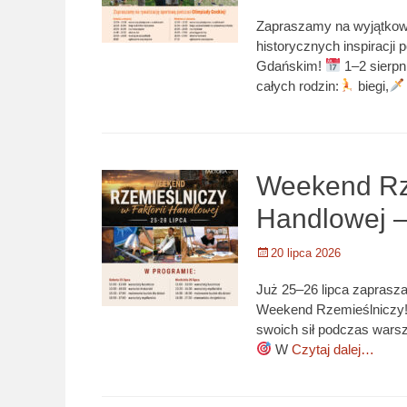
Zapraszamy na wyjątkowy
historycznych inspiracji
Gdańskim!
1–2 sierpn
całych rodzin:
biegi,
Weekend Rze
Handlowej –
Opublikowano
20 lipca 2026
Już 25–26 lipca zaprasz
Weekend Rzemieślniczy! 
swoich sił podczas warsz
W
Czytaj dalej…