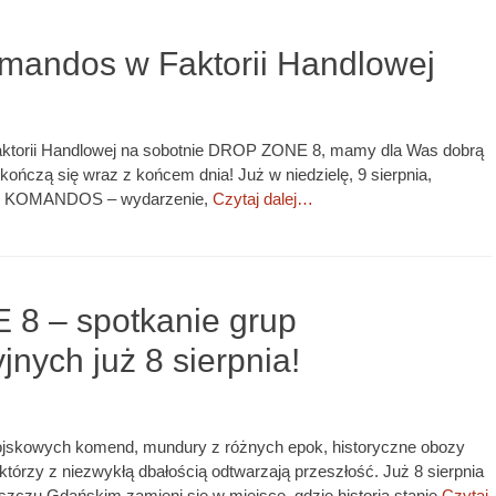
mandos w Faktorii Handlowej
 Faktorii Handlowej na sobotnie DROP ZONE 8, mamy dla Was dobrą
ończą się wraz z końcem dnia! Już w niedzielę, 9 sierpnia,
ję KOMANDOS – wydarzenie,
Czytaj dalej…
8 – spotkanie grup
jnych już 8 sierpnia!
ojskowych komend, mundury z różnych epok, historyczne obozy
, którzy z niezwykłą dbałością odtwarzają przeszłość. Już 8 sierpnia
zczu Gdańskim zamieni się w miejsce, gdzie historia stanie
Czytaj