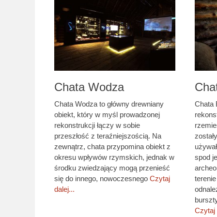
Chata Wodza
Chat
Chata Wodza to główny drewniany
Chata 
obiekt, który w myśl prowadzonej
rekons
rekonstrukcji łączy w sobie
rzemie
przeszłość z teraźniejszością. Na
zostały
zewnątrz, chata przypomina obiekt z
używał
okresu wpływów rzymskich, jednak w
spod j
środku zwiedzający mogą przenieść
archeo
się do innego, nowoczesnego
Czytaj
tereni
dalej...
odnale
burszty
Czytaj 